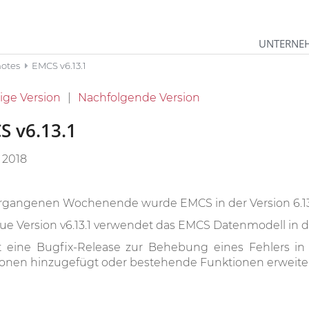
UNTERNE
notes
EMCS v6.13.1
ige Version
Nachfolgende Version
S v6.13.1
i 2018
gangenen Wochenende wurde EMCS in der Version 6.13.
ue Version v6.13.1 verwendet das EMCS Datenmodell in de
t eine Bugfix-Release zur Behebung eines Fehlers i
onen hinzugefügt oder bestehende Funktionen erweiter