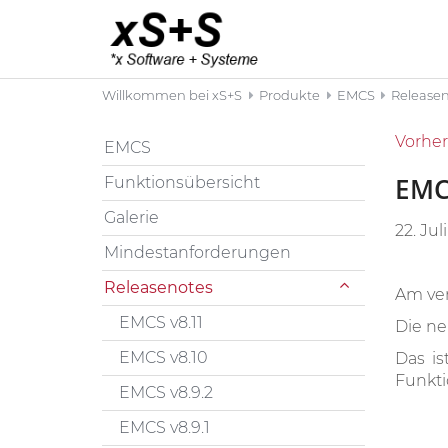
Willkommen bei xS+S
Produkte
EMCS
Release
Vorher
EMCS
EMC
Funktionsübersicht
Galerie
22. Jul
Mindestanforderungen
Releasenotes
Am ver
EMCS v8.11
Die ne
EMCS v8.10
Das is
Funkti
EMCS v8.9.2
EMCS v8.9.1