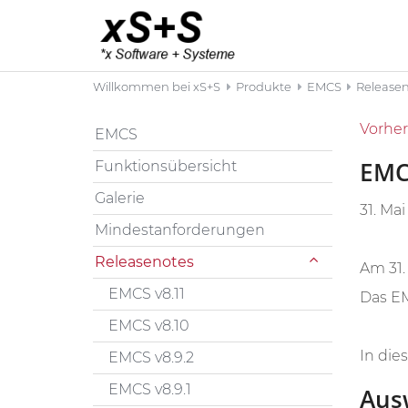
Willkommen bei xS+S
Produkte
EMCS
Release
Vorher
EMCS
EMC
Funktionsübersicht
Galerie
31. Ma
Mindestanforderungen
Releasenotes
Am 31.
EMCS v8.11
Das EM
EMCS v8.10
In die
EMCS v8.9.2
EMCS v8.9.1
Aus